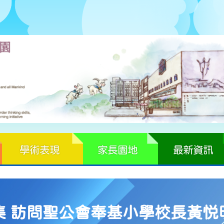
學術表現
家長園地
最新資訊
集 訪問聖公會奉基小學校長黃悦