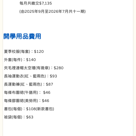
每月共繳交$7,135
(由2025年9月至2026年7月共十一期)
開學用品費用
夏季校服(每套)：$120
外套(每件)：$140
夾毛裡連帽太空褸(有徽章)：$280
長袖運動衣(紅、藍兩色)：$93
長運動褲(紅、藍兩色)：$87
每條布圍裙(午膳用)： $46
每條膠圍裙(美勞用)：$46
書包(每個)：$108(新款書包)
被袋(每個)：$63