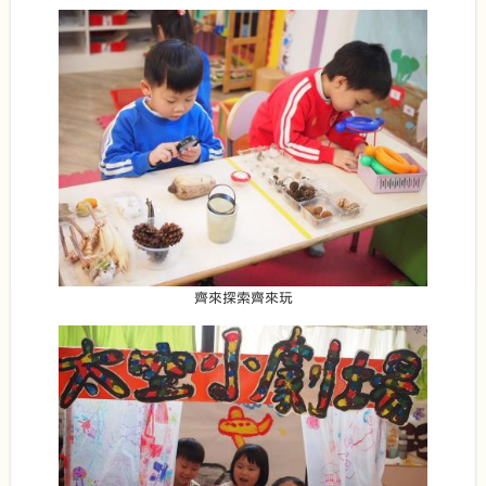
齊來探索齊來玩