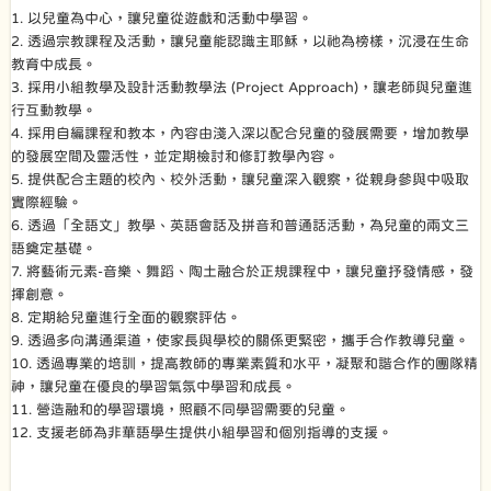
1. 以兒童為中心，讓兒童從遊戲和活動中學習。
2. 透過宗教課程及活動，讓兒童能認識主耶穌，以祂為榜樣，沉浸在生命
教育中成長。
3. 採用小組教學及設計活動教學法 (Project Approach)，讓老師與兒童進
行互動教學。
4. 採用自編課程和教本，內容由淺入深以配合兒童的發展需要，增加教學
的發展空間及靈活性，並定期檢討和修訂教學內容。
5. 提供配合主題的校內、校外活動，讓兒童深入觀察，從親身參與中吸取
實際經驗。
6. 透過「全語文」教學、英語會話及拼音和普通話活動，為兒童的兩文三
語奠定基礎。
7. 將藝術元素-音樂、舞蹈、陶土融合於正規課程中，讓兒童抒發情感，發
揮創意。
8. 定期給兒童進行全面的觀察評估。
9. 透過多向溝通渠道，使家長與學校的關係更緊密，攜手合作教導兒童。
10. 透過專業的培訓，提高教師的專業素質和水平，凝聚和諧合作的團隊精
神，讓兒童在優良的學習氣氛中學習和成長。
11. 營造融和的學習環境，照顧不同學習需要的兒童。
12. 支援老師為非華語學生提供小組學習和個別指導的支援。