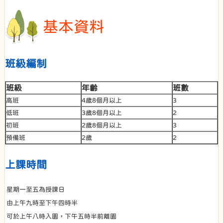
基本資料
班級編制
班級
年齡
班數
高班
4歲8個月以上
3
低班
3歲8個月以上
2
初班
2歲8個月以上
3
預備班
2歲
2
上課時間
星期一至五為授課日
由上午九時至下午四時半
可於上午八時入園，下午五時半前離園