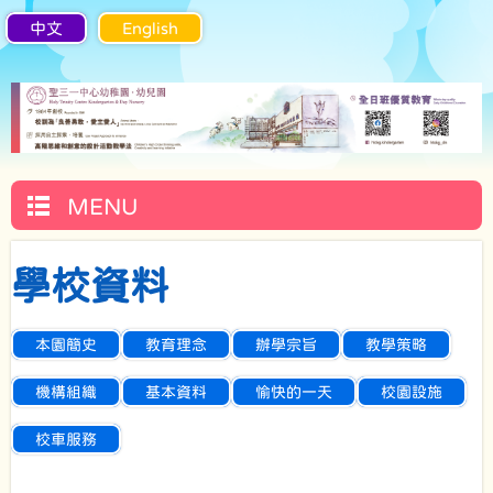
中文
English
MENU
學校資料
本園簡史
教育理念
辦學宗旨
教學策略
機構組織
基本資料
愉快的一天
校園設施
校車服務