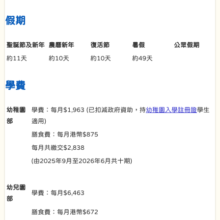
假期
聖誕節及新年
農曆新年
復活節
暑假
公眾假期
約11天
約10天
約10天
約49天
學費
幼稚園
學費：每月$1,963 (已扣減政府資助，持
幼稚園入學註冊證
學生
部
適用)
膳食費：每月港幣$875
每月共繳交$2,838
(由2025年9月至2026年6月共十期)
幼兒園
學費：每月$6,463
部
膳食費：每月港幣$672