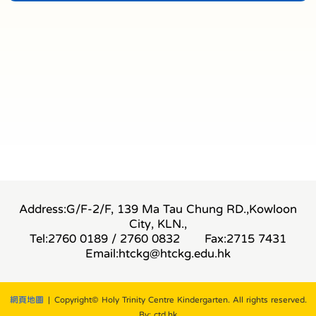
Address:G/F-2/F, 139 Ma Tau Chung RD.,Kowloon
City, KLN.,
Tel:2760 0189 / 2760 0832
Fax:2715 7431
Email:
htckg@htckg.edu.hk
網頁地圖
| Copyright© Holy Trinity Centre Kindergarten. All rights reserved.
By: ctd.hk