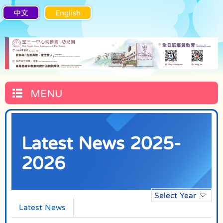
中文
English
MENU
Latest News 2025-
2026
Select Year
Latest News