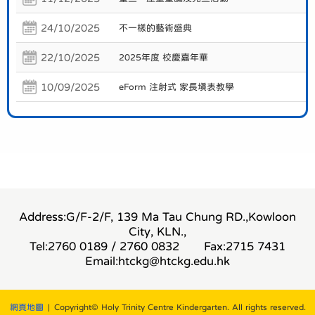
24/10/2025
不一樣的藝術盛典
22/10/2025
2025年度 校慶嘉年華
10/09/2025
eForm 注射式 家長填表教學
Address:G/F-2/F, 139 Ma Tau Chung RD.,Kowloon
City, KLN.,
Tel:2760 0189 / 2760 0832
Fax:2715 7431
Email:
htckg@htckg.edu.hk
網頁地圖
| Copyright© Holy Trinity Centre Kindergarten. All rights reserved.