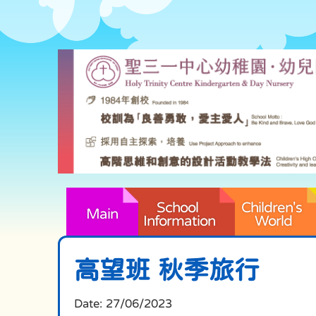
School 
Children's 
Main
Information
World
高望班 秋季旅行
Date:
27/06/2023